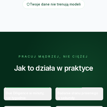
Twoje dane nie trenują modeli
PRACUJ MĄDRZEJ, NIE CIĘŻEJ
Jak to działa w praktyce
Due Diligence w minuty,
Badanie stanu prawnego
nie tygodnie
w sekundy