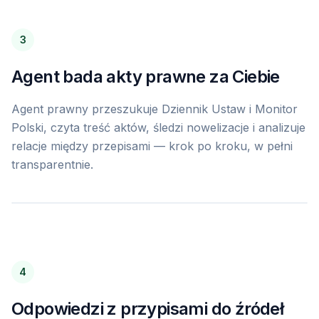
kie prawa przysługują pracownikowi przebywające
karskim (L4)?
orzeczenia.nsa.gov.pl)
3
Agent bada akty prawne za Ciebie
E
Agent prawny przeszukuje Dziennik Ustaw i Monitor
Polski, czyta treść aktów, śledzi nowelizacje i analizuje
relacje między przepisami — krok po kroku, w pełni
rzędowy KNF
transparentnie.
rawa
 i komunikaty z Dziennika Urzędowego KNF
o źródeł polskiego prawa.
go prawa jest gotowy.
deks pracy zwolnienie lekarskie
4
Odpowiedzi z przypisami do źródeł