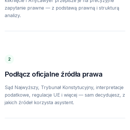
kliknięcie i AnyLawyer przepisze je na precyzyjne
zapytanie prawne — z podstawą prawną i strukturą
analizy.
y prawne
1
wybrano
Przepisuję...
Standardowe
·
Normalni
dokumentów...
2
je podatkowe (Eureka)
Podłącz oficjalne źródła prawa
kie interpretacje podatkowe z bazy Eureka
Sąd Najwyższy, Trybunał Konstytucyjny, interpretacje
podatkowe, regulacje UE i więcej — sam decydujesz, z
zy (sn.pl)
jakich źródeł korzysta asystent.
czenia z sn.pl
nstytucyjny (otkzu.trybunal.gov.pl)
czenia z otkzu.trybunal.gov.pl