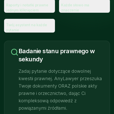
Raporty i notatki prawne
Każde słowo ma
jednym kliknięciem
znaczenie
Twój asystent na każde
pytanie
Badanie stanu prawnego w
sekundy
Zadaj pytanie dotyczące dowolnej
kwestii prawnej. AnyLawyer przeszuka
Twoje dokumenty ORAZ polskie akty
prawne i orzecznictwo, dając Ci
kompleksową odpowiedź z
powiązanymi źródłami.