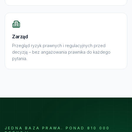
Zarząd
Przegląd ryzyk prawnych i regulacyjnych przed
decyzją – bez angażowania prawnika do każdego
pytania.
JEDNA BAZA PRAWA. PONAD 810 000