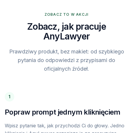
y
art. 41
. Rozwiązanie umowy bez wypowiedzenia jest możliwe 
iu okresów ochronnych, co potwierdza orzecznictwo 
ZOBACZ TO W AKCJI
Zobacz, jak pracuje
AnyLawyer
Prawdziwy produkt, bez makiet: od szybkiego
pytania do odpowiedzi z przypisami do
oficjalnych źródeł.
1
Popraw prompt jednym kliknięciem
Wpisz pytanie tak, jak przychodzi Ci do głowy. Jedno