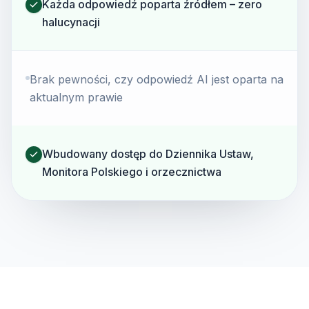
Każda odpowiedź poparta źródłem – zero
halucynacji
Brak pewności, czy odpowiedź AI jest oparta na
aktualnym prawie
Wbudowany dostęp do Dziennika Ustaw,
Monitora Polskiego i orzecznictwa
pracownik na l4 jakie prawa
nieniu lekarskim (L4) przysługuje wynagrodzenie chorobowe w 
awy wymiaru 
Kodeks pracy
art. 92 § 1
, a od 34. dnia niezdolności 
endarzowym — zasiłek chorobowy z ZUS 
Ustawa zasiłkowa
art. 8
.

iwionej nieobecności pracodawca nie może wypowiedzieć umowy 