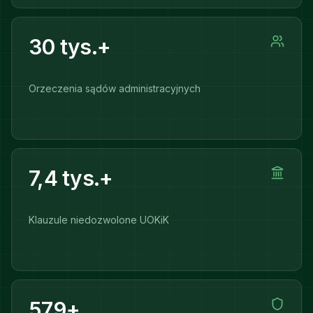
30 tys.+
Orzeczenia sądów administracyjnych
7,4 tys.+
Klauzule niedozwolone UOKiK
579+